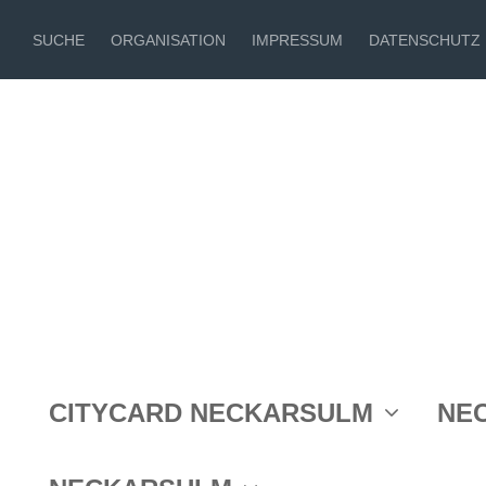
SUCHE
ORGANISATION
IMPRESSUM
DATENSCHUTZ
Bildergalerien
CITYCARD NECKARSULM
NE