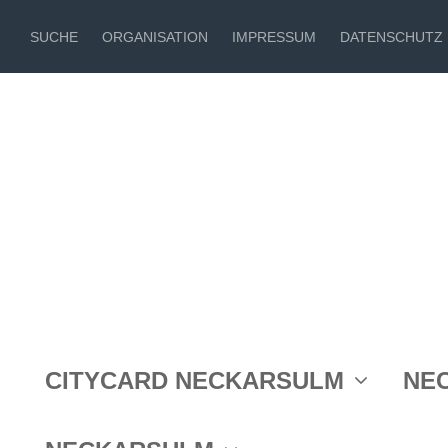
SUCHE
ORGANISATION
IMPRESSUM
DATENSCHUTZ
Angebote
CITYCARD NECKARSULM
NE