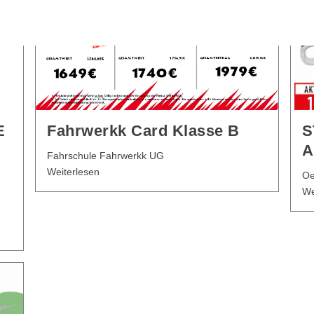
E
Fahrwerkk Card Klasse B
S
A
Fahrschule Fahrwerkk UG
Weiterlesen
Oe
We