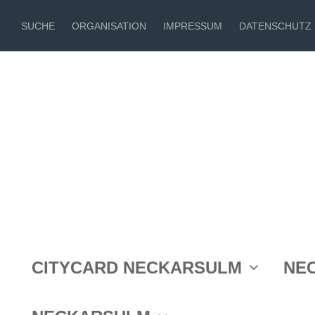
SUCHE
ORGANISATION
IMPRESSUM
DATENSCHUTZ
Eine Veranstaltung von
CITYCARD NECKARSULM
NE