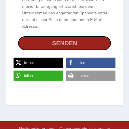
meiner Einwilligung erhalte ich bei dem
Unternehmen des angefragten Sponsors unter
der auf dieser Seite oben genannten E-Mail-
Adresse.
twittern
teilen
teilen
drucken
Neckarsulm erleben - Gewerbeverein Neckarsulm