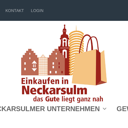
KONTAKT
LOGIN
Weinforum Nec
CKARSULMER UNTERNEHMEN
GE
Gundelsheim