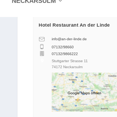
NECKARSULM
Hotel Restaurant An der Linde
info@an-der-linde.de
07132/98660
07132/9866222
Stuttgarter Strasse 11
74172 Neckarsulm
Google Maps öffnen