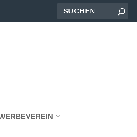
jekt
WERBEVEREIN
mbH