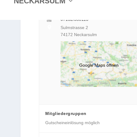
NECKARSULM
http://www.nestor-hotels.de
07132/3880
07132/388113
Sulmstrasse 2
74172 Neckarsulm
Google Maps öffnen
Mitgliedergruppen
Gutscheineinlösung möglich