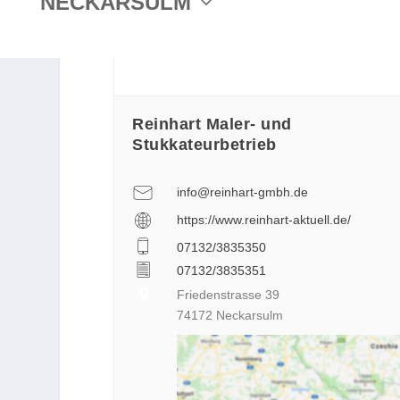
NECKARSULM
Reinhart Maler- und
Stukkateurbetrieb
info@reinhart-gmbh.de
https://www.reinhart-aktuell.de/
07132/3835350
07132/3835351
Friedenstrasse 39
74172 Neckarsulm