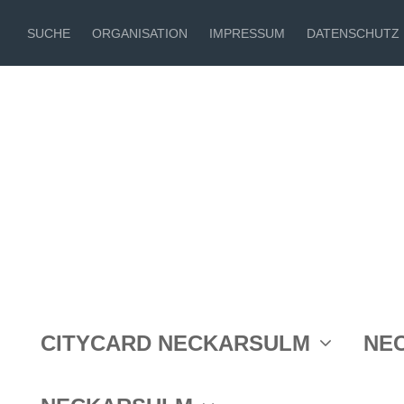
SUCHE
ORGANISATION
IMPRESSUM
DATENSCHUTZ
Ein Stellenangebot von
CITYCARD NECKARSULM
NE