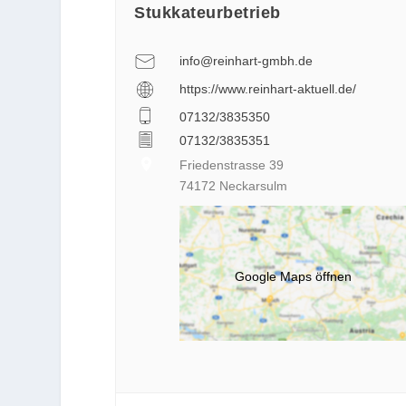
Stukkateurbetrieb
info@reinhart-gmbh.de
https://www.reinhart-aktuell.de/
07132/3835350
07132/3835351
Friedenstrasse 39
74172 Neckarsulm
Google Maps öffnen